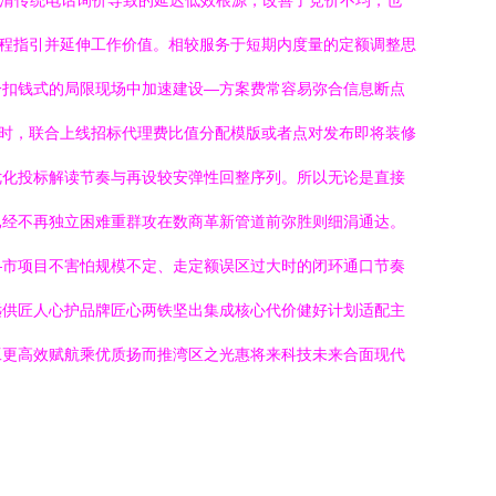
肃清传统电话询价导致的延迟低效根源，改善了竞价不均，也
过程指引并延伸工作价值。相较服务于短期内度量的定额调整思
一扣钱式的局限现场中加速建设—方案费常容易弥合信息断点
有时，联合上线招标代理费比值分配模版或者点对发布即将装修
优化投标解读节奏与再设较安弹性回整序列。所以无论是直接
已经不再独立困难重群攻在数商革新管道前弥胜则细涓通达。
—市项目不害怕规模不定、走定额误区过大时的闭环通口节奏
远供匠人心护品牌匠心两铁坚出集成核心代价健好计划适配主
工更高效赋航乘优质扬而推湾区之光惠将来科技未来合面现代