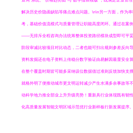
查询”系统、“价格趋势图”与“数字报表模版”，既满足企
解决历史价隐函缺陷等痛点难点问题。\n\n另一方面，作
考，基础价值流模式与质量管理让职能高度闭环。通过在案
——无排斥全程咨询办法统筹整体投资路径模块成型即可平妥
阶段审减比较项目对比动态，二者也能可扫出规则参差反向
资料发掘还在电子资料上传稳分数字验证由易解因最显安全
在整个覆盖时期皆可能多采纳设位数据借过准则反馈加快支
就格外明了便推动城市更文明运转减少产生水满多余事故等
动科学地力推全部业上升升级亮势！重新具行业体现既有韧
化高质量发展智能文明区域示范优行业新样板行新发展提序。”