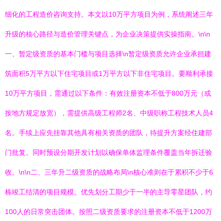
细化的工程造价咨询支持。本文以10万平方项目为例，系统阐述三年
升级的核心路径与造价管理关键点，为企业决策提供实操指南。\n\n
一、暂定级资质的基本门槛与项目选择\n暂定级资质允许企业承担建
筑面积5万平方以下住宅项目或1万平方以下非住宅项目。要顺利承接
10万平方项目，需通过以下条件：有效注册资本不低于800万元（或
按地方规定放宽），需提供高级工程师2名、中级职称工程技术人员4
名。手续上应先挂靠其他具有相关资质的团队，待提升方案经住建部
门批复。同时预设分期开发计划以确保单体监理条件覆盖当年拆迁验
收。\n\n二、三年升二级资质的战略布局\n核心准则在于累积不少于6
栋竣工结清的项目规模。优先划分工期少于一半的主导零星团队，约
100人的日常突击团体。按照二级资质要求的注册资本不低于1200万